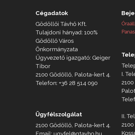
Cégadatok
Beje
Gödöllői Távhő Kft.
Óraáll
Tulajdoni hányad: 100%
Panas
Gödöllő Város
Önkormányzata
Tele
Ügyvezető igazgató: Geiger
Tele
Tibor
I. Te
2100 Gödöllő, Palota-kert 4.
2100
Telefon: +36 28 514 090
Palo
Telef
Ügyfélszolgálat
II. T
2100
2100 Gödöllő, Palota-kert 4.
Kossu
Email: ugyfel@gtavho.hu