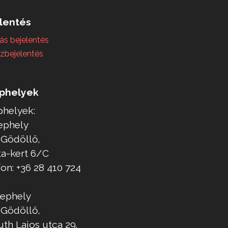
lentés
ás bejelentés
zbejelentés
phelyek
phelyek:
lephely
 Gödöllő,
ta-kert 6/C
on: +36 28 410 724
elephely
 Gödöllő,
th Lajos utca 29.